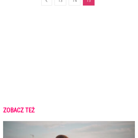
13
14
15
ZOBACZ TEŻ