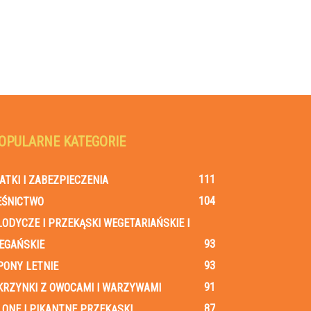
OPULARNE KATEGORIE
111
IATKI I ZABEZPIECZENIA
104
EŚNICTWO
ŁODYCZE I PRZEKĄSKI WEGETARIAŃSKIE I
93
EGAŃSKIE
93
PONY LETNIE
91
KRZYNKI Z OWOCAMI I WARZYWAMI
87
ŁONE I PIKANTNE PRZEKĄSKI