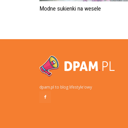
Modne sukienki na wesele
dpam.pl to blog lifestyle'owy